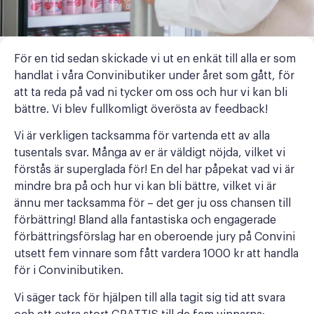
För en tid sedan skickade vi ut en enkät till alla er som
handlat i våra Convinibutiker under året som gått, för
att ta reda på vad ni tycker om oss och hur vi kan bli
bättre. Vi blev fullkomligt överösta av feedback!
Vi är verkligen tacksamma för vartenda ett av alla
tusentals svar. Många av er är väldigt nöjda, vilket vi
förstås är superglada för! En del har påpekat vad vi är
mindre bra på och hur vi kan bli bättre, vilket vi är
ännu mer tacksamma för – det ger ju oss chansen till
förbättring! Bland alla fantastiska och engagerade
förbättringsförslag har en oberoende jury på Convini
utsett fem vinnare som fått vardera 1000 kr att handla
för i Convinibutiken.
Vi säger tack för hjälpen till alla tagit sig tid att svara