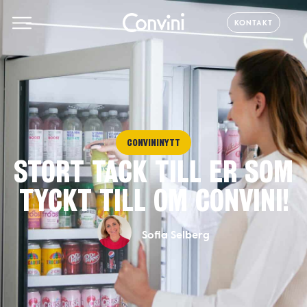
KONTAKT
CONVININYTT
STORT TACK TILL ER SOM
TYCKT TILL OM CONVINI!
Sofia Selberg