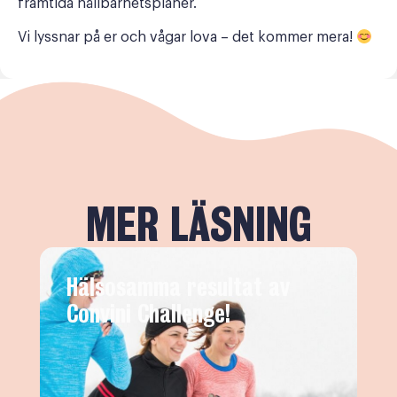
framtida hållbarhetsplaner.
Vi lyssnar på er och vågar lova – det kommer mera!
MER LÄSNING
Hälsosamma resultat av
C
Convini Challenge!
p