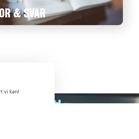
OR & SVAR
t vi kan!