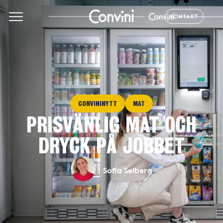
KONTAKT
CONVININYTT
MAT
PRISVÄNLIG MAT OCH
DRYCK PÅ JOBBET
Sofia Selberg