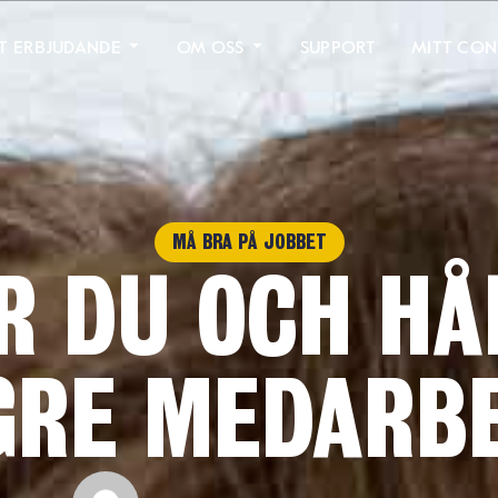
T ERBJUDANDE
OM OSS
SUPPORT
MITT CON
MÅ BRA PÅ JOBBET
R DU OCH HÅ
GRE MEDARB