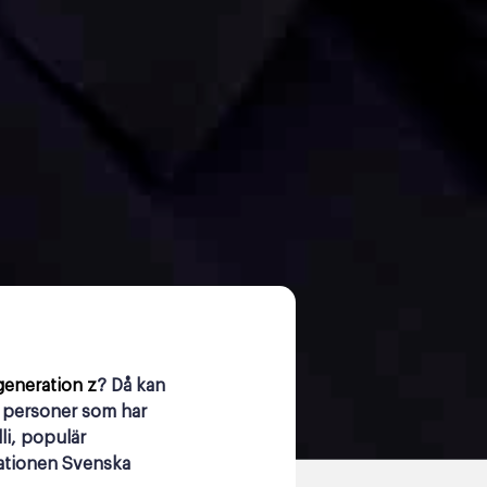
generation z
? Då kan
vå personer som har
li, populär
sationen Svenska