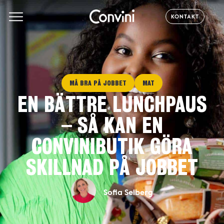
KONTAKT
MÅ BRA PÅ JOBBET
MAT
EN BÄTTRE LUNCHPAUS
– SÅ KAN EN
CONVINIBUTIK GÖRA
SKILLNAD PÅ JOBBET
Sofia Selberg