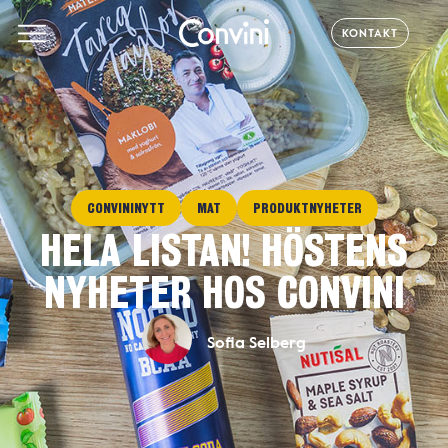
KONTAKT
CONVININYTT
MAT
PRODUKTNYHETER
HELA LISTAN! HÖSTENS
NYHETER HOS CONVINI
Sofia Selberg