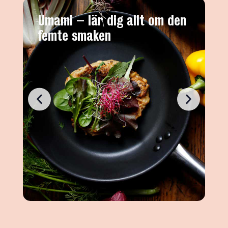
Umami – lär dig allt om den
7
femte smaken
ä