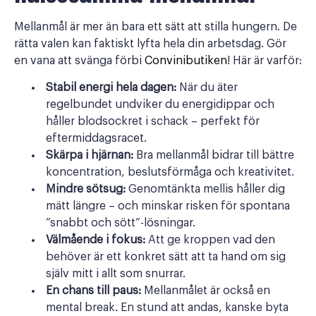
Mellanmål är mer än bara ett sätt att stilla hungern. De
rätta valen kan faktiskt lyfta hela din arbetsdag. Gör
en vana att svänga förbi
Convinibutiken
! Här är varför:
Stabil energi hela dagen:
När du äter
regelbundet undviker du energidippar och
håller blodsockret i schack – perfekt för
eftermiddagsracet.
Skärpa i hjärnan:
Bra mellanmål bidrar till bättre
koncentration, beslutsförmåga och kreativitet.
Mindre sötsug:
Genomtänkta mellis håller dig
mätt längre – och minskar risken för spontana
”snabbt och sött”-lösningar.
Välmående i fokus:
Att ge kroppen vad den
behöver är ett konkret sätt att ta hand om sig
själv mitt i allt som snurrar.
En chans till paus:
Mellanmålet är också en
mental break. En stund att andas, kanske byta