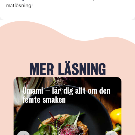
matlösning
!
MER LÄSNING
Umami – lär dig allt om den
7
femte smaken
ä