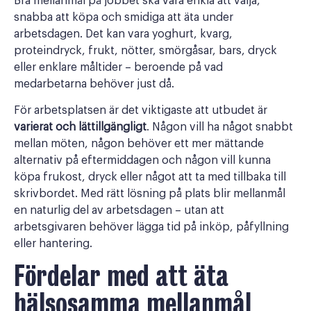
Bra mellanmål på jobbet ska vara enkla att välja,
snabba att köpa och smidiga att äta under
arbetsdagen. Det kan vara yoghurt, kvarg,
proteindryck, frukt, nötter, smörgåsar, bars, dryck
eller enklare måltider – beroende på vad
medarbetarna behöver just då.
För arbetsplatsen är det viktigaste att utbudet är
varierat och lättillgängligt
. Någon vill ha något snabbt
mellan möten, någon behöver ett mer mättande
alternativ på eftermiddagen och någon vill kunna
köpa frukost, dryck eller något att ta med tillbaka till
skrivbordet. Med rätt lösning på plats blir mellanmål
en naturlig del av arbetsdagen – utan att
arbetsgivaren behöver lägga tid på inköp, påfyllning
eller hantering.
Fördelar med att äta
hälsosamma mellanmål