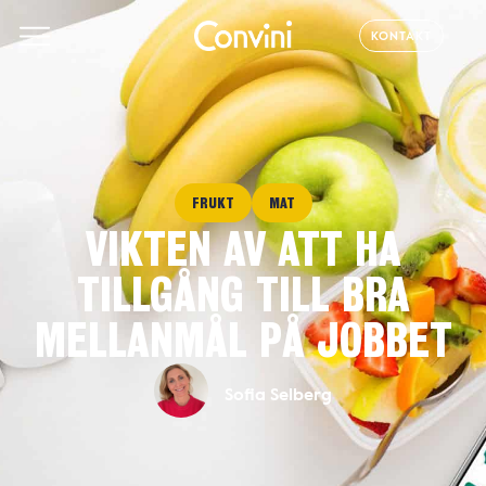
KONTAKT
FRUKT
MAT
VIKTEN AV ATT HA
TILLGÅNG TILL BRA
MELLANMÅL PÅ JOBBET
Sofia Selberg